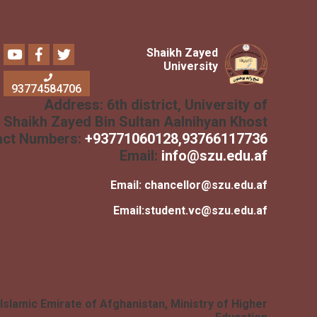
Youtube
Facebook
Twitter
Shaikh Zayed
University
93774584706
Address:
6th district, University of
Shaikh Zayed Bin Sultan Aalnihyan Khost
Contact Numbers:
+
93771060128
,93766117736
Email:
info@szu.edu.af
Email:
chancellor@szu.edu.af
Email:
student.vc@szu.edu.af
Islamic Emirate of Afghanistan, Ministry of Higher