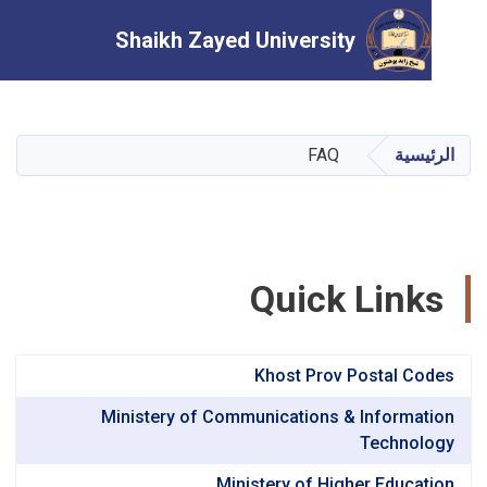
Shaikh Zayed University
تجاوز
إلى
المحتوى
يسية
FAQ
الرئيسي
Quick Link
Khost Prov Postal Co
Ministery of Communications & Informat
Technol
Ministery of Higher Educat