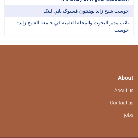
ت شیخ زاید پوهنتون فسبوک پاڼې لینک
 مدير البحوث والمجلة العلمية في جامعة الشيخ زايد-
ست
A
Abo
Conta