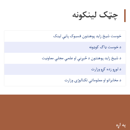
چټک لینکونه
خوست شیخ زاید پوهنتون فسبوک پاڼې لینک
د خوست ډاګ کوډونه
د شیخ زاید پوهنتون د څېړنې او علمي مجلې معاونیت
د لوړو زده کړو وزارت
د مخابراتو او معلوماتي تکنالوژۍ وزارت
په اړه