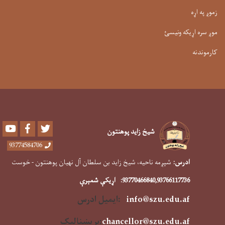
زموږ په اړه
موږ سره اړیکه ونیسئ
کارموندنه
Youtube
Facebook
Twitter
شیخ زاید پوهنتون
93774584706
ادرس:
شپږمه ناحیه، شیخ زاید بن سلطان آل نهیان پوهنتون - خوست
,93766117736
93770466840
:
اړیکې شمېرې
info@szu.edu.af
:ایمیل ادرس
f
chancellor@szu.edu.a
:
بریښنالیک