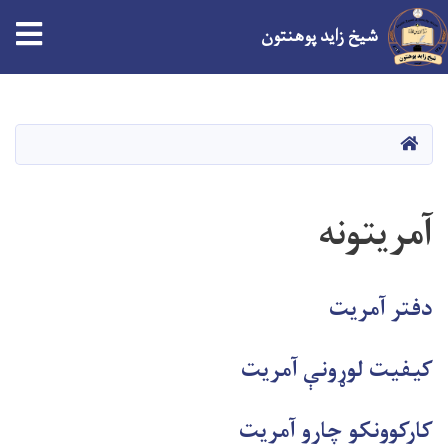
tion
شیخ زاید پوهنتون
اصلي
منځپانګه
دانګل
کور
آمریتونه
دفتر آمریت
کیفیت لوړونې آمریت
کارکوونکو چارو آمریت