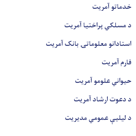
خدماتو آمريت
د مسلکي پراختیا آمریت
استادانو معلوماتۍ بانک آمریت
فارم آمریت
حيواني علومو آمريت
د دعوت ارشاد آمریت
د لیلیې عمومي مدیريت