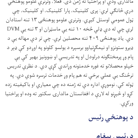
مالدارۍ ودې او پراختیا ته ژمن دی. فعلاً، وترنري علومو پوهنځي
درې څانګې لري: پری کلینیک، پارا کلینیک، او کلینیک، چې
ټول عمومي لوستل کیږي. وترنري علومو پوهنځی ۱۳ تنه استادان
لري چې له دې ډلې څخه ۱۰ تنه یې ماسټران او ۳ تنه یې DVM
دي. یاد پوهنځی ۴۰۹ تنه محصلین لري. چې تر دې مهاله یې د
ډیرو ستونزو او نیمګړتیاوو برسېره د یولسو کلونو په اوږدو کې ډېر د
پام وړ پرمختګونه درلودل او په تدریسي او ښوونیز بهیر کې یې
خپلو محصلانو ته غوره خدمتونه وړاندې کړي دي. د نظري تدریس
ترڅنګ یې عملي برخې ته هم پام وړ خدمات ترسره شوي دي. په
ټوله کې، نوموړې اداره دې ته ژمنه ده چې معیاري او باکیفیته زده
کړو او څېړنو له لارې د افغانستان مالدارۍ سکتور ته وده او پراختیا
ورکړي.
د پوهنځي رئيس
د رئیس پیغام