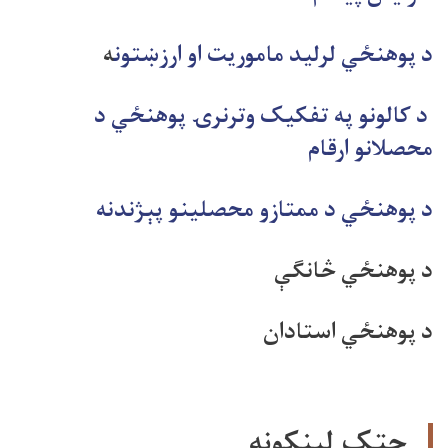
د پوهنځي لرلید ماموریت او ارزښتون
ه
د کالونو په تفکیک وترنرۍ پوهنځي د
محصلانو ارقام
د پوهنځي د ممتازو محصلینو پېژندنه
د پوهنځي څانګې
د پوهنځي استادان
چټک لینکونه