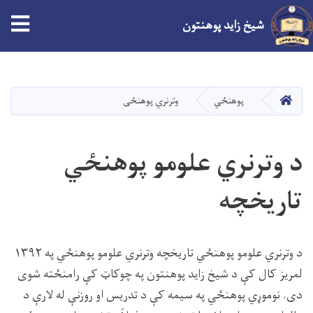
tion
شیخ زاید پوهنتون
اصلي
منځپانګه
دانګل
کور
پوهنځي
وترنري پوهنځی
د وترنري علومو پوهنځي
تاریخچه
د وترنري علومو پوهنځي تاریخچه وترنري علومو پوهنځي په ۱۳۹۲
لمریز کال کې د شیخ زاید پوهنتون په چوکاټ کې رامنځته شوی
دی. نوموړي پوهنځي په سیمه کې د تدریس او روزنې له لارې د