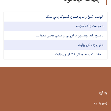
خوست شیخ زاید پوهنتون فسبوک پاڼې لینک
د خوست ډاګ کوډونه
د شیخ زاید پوهنتون د څېړنې او علمي مجلې معاونیت
د لوړو زده کړو وزارت
د مخابراتو او معلوماتي تکنالوژۍ وزارت
په اړه
زموږ په اړه