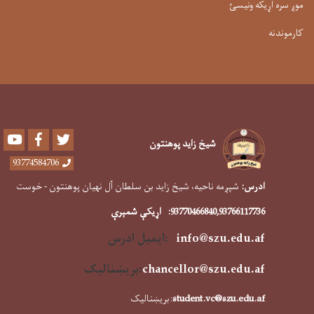
موږ سره اړیکه ونیسئ
کارموندنه
Youtube
Facebook
Twitter
شیخ زاید پوهنتون
93774584706
ادرس:
شپږمه ناحیه، شیخ زاید بن سلطان آل نهیان پوهنتون - خوست
,93766117736
93770466840
:
اړیکې شمېرې
info@szu.edu.af
:ایمیل ادرس
f
chancellor@szu.edu.a
:
بریښنالیک
student.vc@szu.edu.af
:بریښنالیک